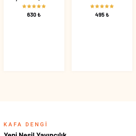
630 ₺
495 ₺
KAFA DENGİ
Yeni Nesil Yayıncılık