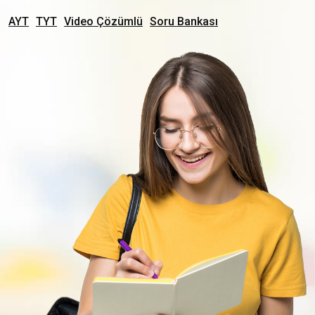
AYT
TYT
Video Çözümlü
Soru Bankası